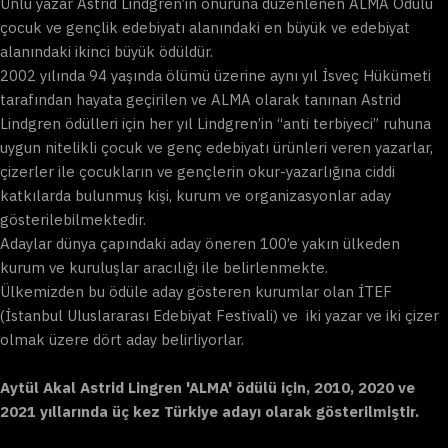
Ünlü yazar Astrid Lindgren’in onuruna düzenlenen ALMA Ödülü
çocuk ve gençlik edebiyatı alanındaki en büyük ve edebiyat
alanındaki ikinci büyük ödüldür.
2002 yılında 94 yaşında ölümü üzerine aynı yıl İsveç Hükümeti
tarafından hayata geçirilen ve ALMA olarak tanınan Astrid
Lindgren ödülleri için her yıl Lindgren’in “anti terbiyeci” ruhuna
uygun nitelikli çocuk ve genç edebiyatı ürünleri veren yazarlar,
çizerler ile çocukların ve gençlerin okur-yazarlığına ciddi
katkılarda bulunmuş kişi, kurum ve organizasyonlar aday
gösterilebilmektedir.
Adaylar dünya çapındaki aday öneren 100’e yakın ülkeden
kurum ve kuruluşlar aracılığı ile belirlenmekte.
Ülkemizden bu ödüle aday gösteren kurumlar olan İTEF
(İstanbul Uluslararası Edebiyat Festivali) ve iki yazar ve iki çizer
olmak üzere dört aday belirliyorlar.
Aytül Akal Astrid Lingren 'ALMA' ödülü için, 2010, 2020 ve
2021 yıllarında üç kez Türkiye adayı olarak gösterilmiştir.