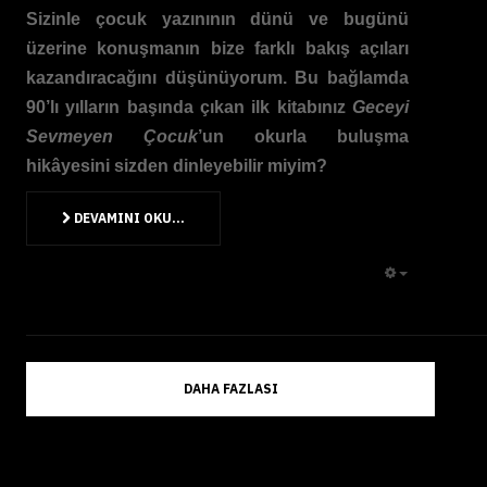
Sizinle çocuk yazınının dünü ve bugünü
üzerine konuşmanın bize farklı bakış açıları
kazandıracağını düşünüyorum. Bu bağlamda
90’lı yılların başında çıkan ilk kitabınız
Geceyi
Sevmeyen Çocuk
’un okurla buluşma
hikâyesini sizden dinleyebilir miyim?
DEVAMINI OKU...
EMPTY
DAHA FAZLASI