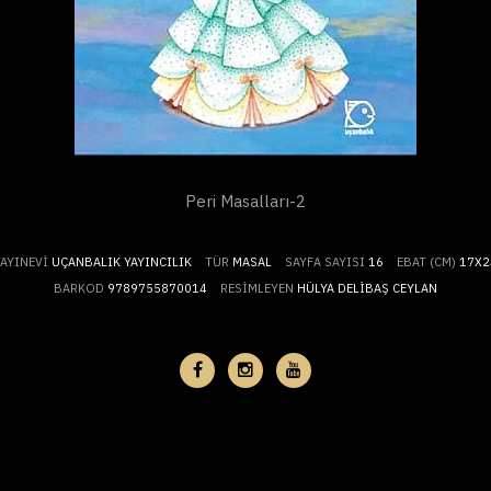
Peri Masalları-2
YAYINEVI
UÇANBALIK YAYINCILIK
TÜR
MASAL
SAYFA SAYISI
16
EBAT (CM)
17X2
BARKOD
9789755870014
RESIMLEYEN
HÜLYA DELIBAŞ CEYLAN