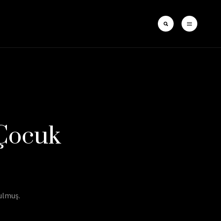
 Çocuk
bulmuş.