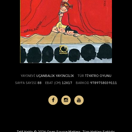
YAYINEVI
UÇANBALIK YAYINCILIK
TÜR
TIYATRO OYUNU
SAYFA SAYISI
88
EBAT (CM)
12X17
BARKOD
9789758039111
Telif Hakkı © 2026 Open Source Matters. Tüm Hakları Saklıdır.