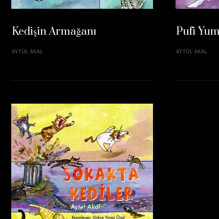
Kedişin Armağanı
Pufi Yum
AYTÜL AKAL
AYTÜL AKAL