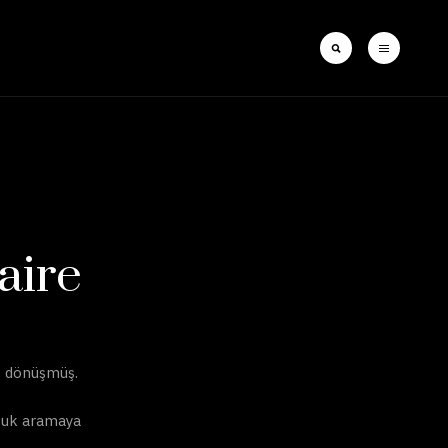
aire
e dönüşmüş.
cuk aramaya