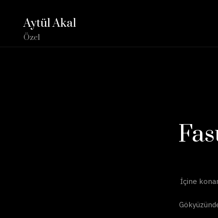
Aytül Akal
Özel
Fas
İçine kona
Gökyüzünde