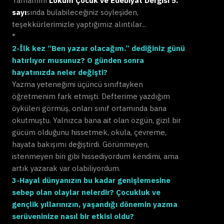
Tamamını
Lokum Çocuk ve Edebiyat Dergisi 5.
sayı
sında bulabileceğiniz söyleşiden,
teşekkürlerimizle yaptığımız alıntılar...
*
2-İlk kez “Ben yazar olacağım.” dediğiniz günü
hatırlıyor musunuz? O günden sonra
hayatınızda neler değişti?
Yazma yeteneğimi üçüncü sınıftayken
öğretmenim fark etmişti. Defterime yazdığım
öyküleri görmüş, onları sınıf ortamında bana
okutmuştu. Yalnızca bana ait olan özgün, gizil bir
gücüm olduğunu hissetmek, okula, çevreme,
hayata bakışımı değiştirdi. Görünmeyen,
istenmeyen biri gibi hissediyordum kendimi, ama
artık yazarak var olabiliyordum.
3-Hayal dünyanızın bu kadar genişlemesine
sebep olan olaylar nelerdir? Çocukluk ve
gençlik yıllarınızın, yaşandığı dönemin yazma
serüveninize nasıl bir etkisi oldu?