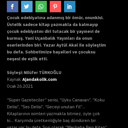
Çocuk edebiyatına adanmış bir ömür, onunkisi.
Üstelik sadece kitap yazmakla da kalmayıp
çocuk edebiyatını diri tutacak bir yayınevi de
kurmuş. Yani Uçanbalık Yayınları da onun
eserlerinden biri. Yazar Aytül Akal ile söyleştim
bu defa. Sohbetimize hayalleri ve çocuksu
neşesi de eşlik etti.
Söyleşi: Nilüfer TÜRKOĞLU
Kaynak:
Ajandakolik.com
Ocak 26.2021
“Süper Gazeteciler” serisi, “Uyku Canavarı”, “Koku
Delisi”, “Ses Delisi”, “Geceyi unutan Fil”…
Kitaplarının isimleri yazmakla bitmez, öyle çok
ki… Karşımda üretkenliğiyle baş döndüren bir
yazar var bu defa. Son olarak “Merhaba Ben Kitap”